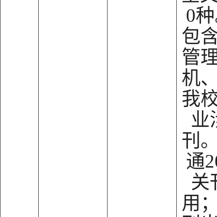
0
包
管
机
我
业
刊
通2
关
用