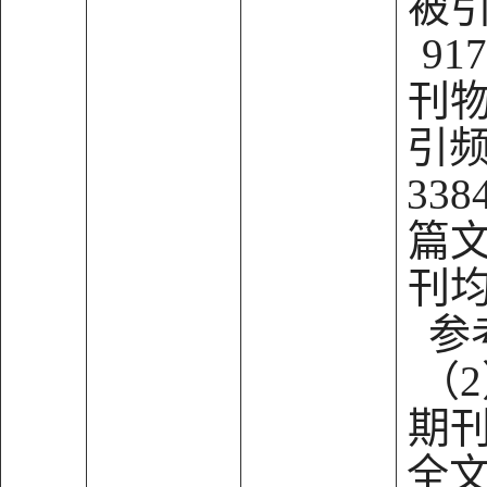
被
91
刊
引频
33
篇
刊
参
（
期
全文