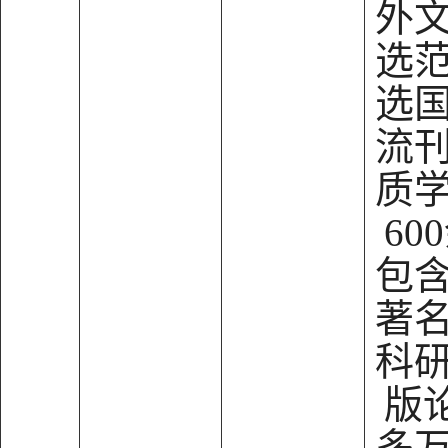
外
选
选
流
质
60
包
著
科
版论
多