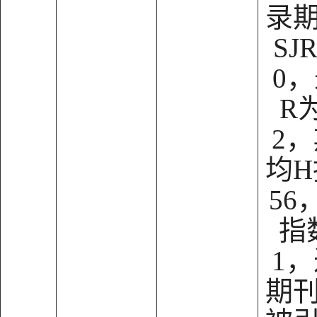
录
SJ
0，
R为
2
均H
56
指
1
期