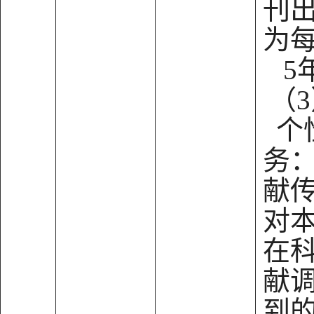
刊
为
5
（
个
务
献
对
在
献
到